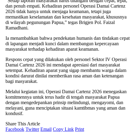
“Setiap laporan masyarakat harus ditangani dengan cepat, tepat,
dan penuh empati. Kehadiran personel Operasi Damai Cartenz
2026 tidak hanya untuk menjaga keamanan, tetapi juga
memastikan keselamatan dan kesehatan masyarakat, khususnya
di wilayah pegunungan Papua,” tegas Brigjen Pol. Faizal
Ramadhani.
Ia menambahkan bahwa pendekatan humanis dan tindakan cepat
di lapangan menjadi kunci dalam membangun kepercayaan
masyarakat terhadap kehadiran aparat keamanan.
Respons cepat yang dilakukan oleh personel Sektor IV Operasi
Damai Cartenz 2026 ini mendapat apresiasi dari masyarakat
setempat. Kehadiran aparat yang sigap membantu warga dalam
kondisi darurat dinilai memberikan rasa aman dan ketenangan
bagi masyarakat.
Melalui kegiatan ini, Operasi Damai Cartenz 2026 menegaskan
komitmennya untuk terus hadir di tengah masyarakat Papua
dengan mengedepankan prinsip melindungi, mengayomi, dan
melayani, guna menciptakan situasi kamtibmas yang aman dan
kondusif.
Share This Article
Facebook
Twitter
Email
Copy Link
Print