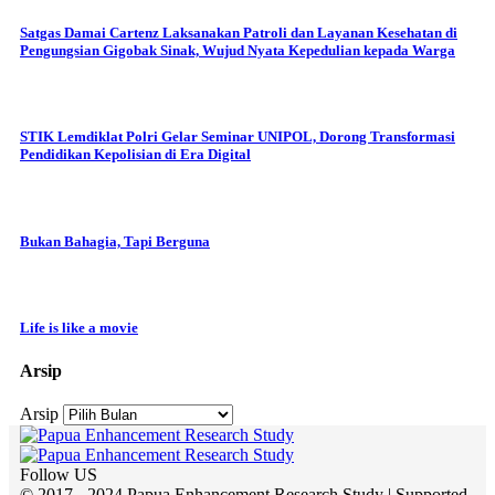
Satgas Damai Cartenz Laksanakan Patroli dan Layanan Kesehatan di
Pengungsian Gigobak Sinak, Wujud Nyata Kepedulian kepada Warga
STIK Lemdiklat Polri Gelar Seminar UNIPOL, Dorong Transformasi
Pendidikan Kepolisian di Era Digital
Bukan Bahagia, Tapi Berguna
Life is like a movie
Arsip
Arsip
Follow US
© 2017 - 2024 Papua Enhancement Research Study | Supported