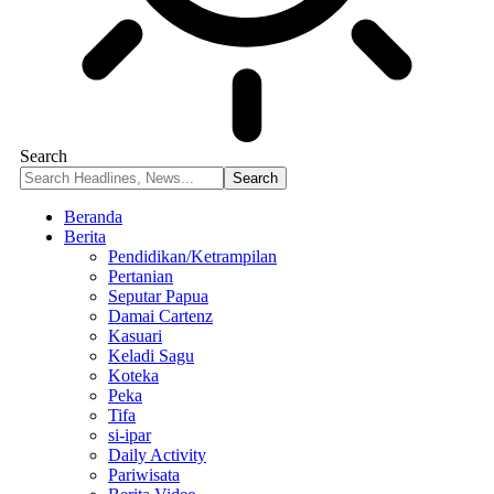
Search
Beranda
Berita
Pendidikan/Ketrampilan
Pertanian
Seputar Papua
Damai Cartenz
Kasuari
Keladi Sagu
Koteka
Peka
Tifa
si-ipar
Daily Activity
Pariwisata