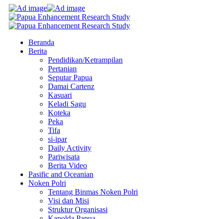
Beranda
Berita
Pendidikan/Ketrampilan
Pertanian
Seputar Papua
Damai Cartenz
Kasuari
Keladi Sagu
Koteka
Peka
Tifa
si-ipar
Daily Activity
Pariwisata
Berita Video
Pasific and Oceanian
Noken Polri
Tentang Binmas Noken Polri
Visi dan Misi
Struktur Organisasi
Kapolda Papua