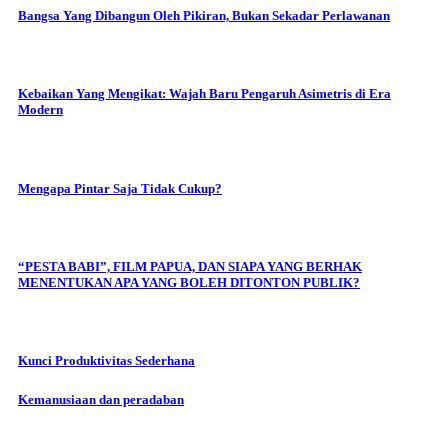
Bangsa Yang Dibangun Oleh Pikiran, Bukan Sekadar Perlawanan
Kebaikan Yang Mengikat: Wajah Baru Pengaruh Asimetris di Era
Modern
Mengapa Pintar Saja Tidak Cukup?
“PESTA BABI”, FILM PAPUA, DAN SIAPA YANG BERHAK
MENENTUKAN APA YANG BOLEH DITONTON PUBLIK?
Kunci Produktivitas Sederhana
Kemanusiaan dan peradaban