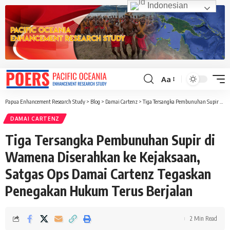
Indonesian
Aa
Font
Resizer
Papua Enhancement Research Study
>
Blog
>
Damai Cartenz
>
Tiga Tersangka Pembunuhan Supir di Wamena Diserahkan ke Kejaksaan, Satgas Ops Damai Cartenz Tegaskan Penegakan Hukum Terus Berjalan
DAMAI CARTENZ
Tiga Tersangka Pembunuhan Supir di
Wamena Diserahkan ke Kejaksaan,
Satgas Ops Damai Cartenz Tegaskan
Penegakan Hukum Terus Berjalan
2 Min Read