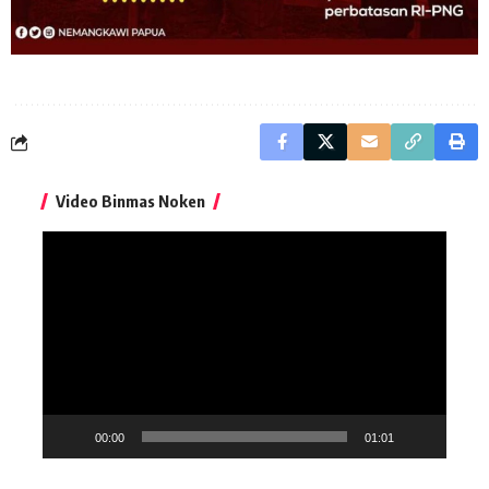
Video Binmas Noken
Pemutar
Video
00:00
01:01