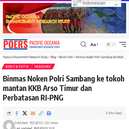
Indonesian
Aa
Font
Resizer
Papua Enhancement Research Study
>
Blog
>
Berita Foto
>
Binmas Noken Polri Sambang ke tokoh mantan KKB Arso Timur dan Perbatasan RI-PNG
BERITA FOTO
HEADLINE
Binmas Noken Polri Sambang ke tokoh
mantan KKB Arso Timur dan
Perbatasan RI-PNG
0 Min Read
Published: 19/03/2021
232 Views
Last updated: 19/03/2021 13:11