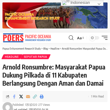
Indonesian
Aa
Font
Resizer
Papua Enhancement Research Study
>
Blog
>
Headline
>
Arnold Ronsumbre: Masyarakat Papua Dukung Pilkada di 11 Kabupaten Berlangsung Dengan Aman dan Damai
HEADLINE
SEPUTAR PAPUA
Arnold Ronsumbre: Masyarakat Papua
Dukung Pilkada di 11 Kabupaten
Berlangsung Dengan Aman dan Damai
1 Min Read
Published: 17/03/2020
277 Views
Last updated: 17/03/2020 04:16