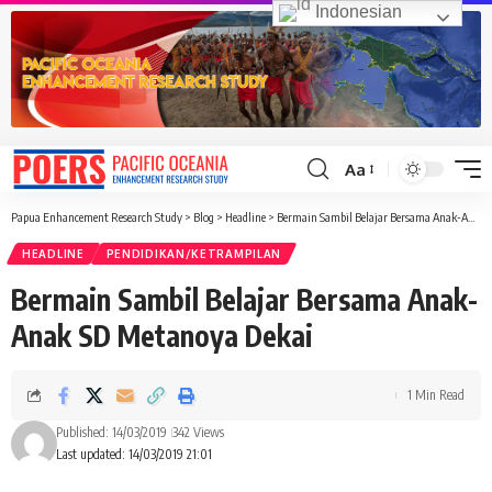
Indonesian
Aa
Font
Resizer
Papua Enhancement Research Study
>
Blog
>
Headline
>
Bermain Sambil Belajar Bersama Anak-Anak SD Metanoya Dekai
HEADLINE
PENDIDIKAN/KETRAMPILAN
Bermain Sambil Belajar Bersama Anak-
Anak SD Metanoya Dekai
1 Min Read
Published: 14/03/2019
342 Views
Last updated: 14/03/2019 21:01